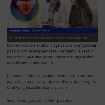
Berkunjung dokter spesialis penyakit kelamin merupakan cara
Dokter akan melakukan diagnosis dan pengecekan
mengatasi terbaik untuk gonore keluar darah
pada tubuh secara mendetail. Pengambilan tes ini
dapat berupa urine, darah, cairan di tenggorokan
atau di vagina bagi wanita.
Kemudian dokter juga akan memberikan antibiotik
dapat berupa cairan yang disuntikan atau dengan
obat yang bisa dikonsumsi pasien.
Selama pengobatan, dokter pun akan