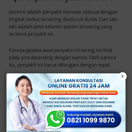
Gonore adalah penyakit menular seksual dengan
tingkat kedua tersering diseluruh dunia. Dan laki-
laki adalah jenis kelamin pasien tersering yang
terkena penyakit ini.
Karena gejawa awal penyakit ini sering terlihat
pada pria dibanding dengan wanita. Oleh karena
itu, penyakit ini harus ditangani dengan tepat.
X
Jika tidak, penyakit Gonore ini bisa menyebabkan
masalah kesehatan lainnya tau komplikasi seperti
radang panggul pada wanita dan peradangan
Epididimis pada pria.