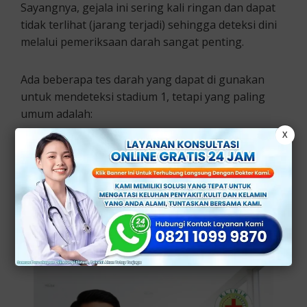
Sayangnya, gejala ini sering kali ringan dan dapat
tidak terlihat (jarang terjadi) sehingga deteksi dini
melalui pemeriksaan darah sangat penting.
Ada beberapa tes darah yang dapat di gunakan
untuk mendeteksi stadium 1, tetapi yang paling
umum adalah:
X
1. Tes RPR (Rapid Plasma Reagin)
Tes ini mengukur adanya antibodi yang di hasilkan
tubuh sebagai respons terhadap infeksi Sifilis. Jika
hasilnya positif, itu menunjukkan kemungkinan
adanya infeksi.