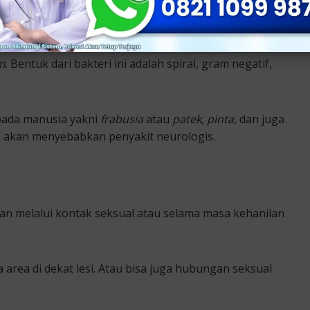
m
. Bentuk dari bakteri ini adalah spiral, gram negatif,
 pada manusia yakni
frabusia
atau
patek, pinta,
dan juga
idak akan menyebabkan penyakit neurologis.
kan melalui kontak seksual atau selama masa kehanilan
 area di dekat lesi. Atau bisa juga hubungan seksual