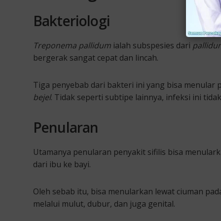
Bakteriologi
Treponema pallidum
ialah subspesies dari
pallidu
bergerak sangat cepat dan lincah.
Tiga penyebab dari bakteri ini yang bisa menular
bejel
. Tidak seperti subtipe lainnya, infeksi ini t
Penularan
Utamanya penularan penyakit sifilis bisa menular
dari ibu ke bayi.
Oleh sebab itu, bisa menularkan lewat ciuman pada
melalui mulut, dubur, dan juga genital.