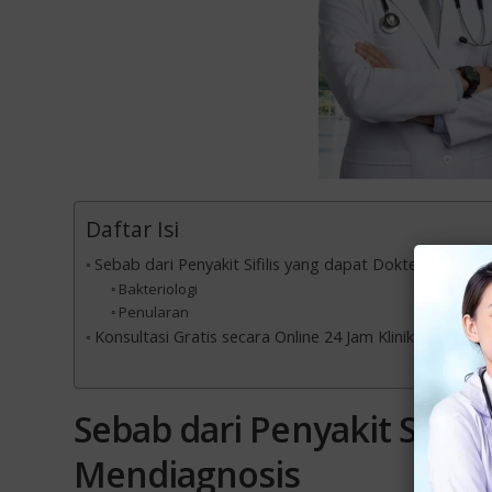
Daftar Isi
Sebab dari Penyakit Sifilis yang dapat Dokter Spesiali
Bakteriologi
Penularan
Konsultasi Gratis secara Online 24 Jam Klinik Sifilis Te
Sebab dari Penyakit Sifili
Mendiagnosis