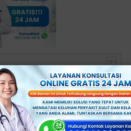
s Mendiagnosis
rdekat Jakarta
s yang dapat Dokter Spesialis