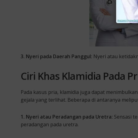
3. Nyeri pada Daerah Panggul:
Nyeri atau ketidak
Ciri Khas Klamidia
Pada Pr
Pada kasus pria, klamidia juga dapat menimbulkan 
gejala yang terlihat. Beberapa di antaranya meliput
1. Nyeri atau Peradangan pada Uretra:
Sensasi te
peradangan pada uretra.