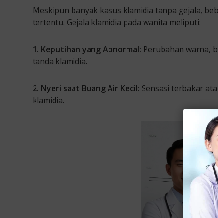
Meskipun banyak kasus klamidia tanpa gejala, be
tertentu. Gejala klamidia pada wanita meliputi:
1. Keputihan yang Abnormal:
Perubahan warna, ba
tanda klamidia.
2. Nyeri saat Buang Air Kecil:
Sensasi terbakar atau
klamidia.