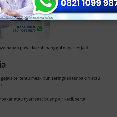
nyamanan pada daerah panggul dapat terjadi.
ia
gejala tertentu meskipun seringkali tanpa ciri atau
i:
rbakar atau nyeri saat buang air kecil, serta