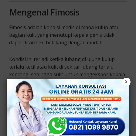
Mengenal Fimosis
Fimosis adalah kondisi medis di mana kulup atau
bagian kulit yang menutupi kepala penis tidak
dapat ditarik ke belakang dengan mudah.
Kondisi ini terjadi ketika lubang di ujung kulup
terlalu kecil atau kulit di sekitar lubang terlalu
kencang, sehingga sulit untuk mengekspos kepala
penis.
X
Fimosis dapat terjadi pada semua usia, tetapi lebih
umum terjadi pada anak-anak dan remaja laki-laki.
Gejala Fimosis