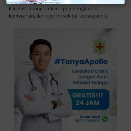
Gejala yang biasanya terkait dengan fimosis antara
lain sulit buang air kecil, pembengkakan,
kemerahan, dan nyeri di sekitar kepala penis.