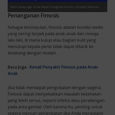
Kami harap agar Anda dapat mengenal fimosis, penyakit kelamin
Penanganan Fimosis
yang dapat menyerang segala usia.
Sebagai kesimpulan, fimosis adalah kondisi medis
yang sering terjadi pada anak-anak dan remaja
laki-laki, di mana kulup atau bagian kulit yang
menutupi kepala penis tidak dapat ditarik ke
belakang dengan mudah.
Baca Juga :
Kenali
Penyakit Fimosis pada Anak-
Anak
Jika tidak mendapat pengobatan dengan segera.
Fimosis dapat menyebabkan masalah kesehatan
yang lebih serius, seperti infeksi atau peradangan
pada area genital. Oleh karena itu, penting untuk
segera mencari pengobatan jika Anda mengalami