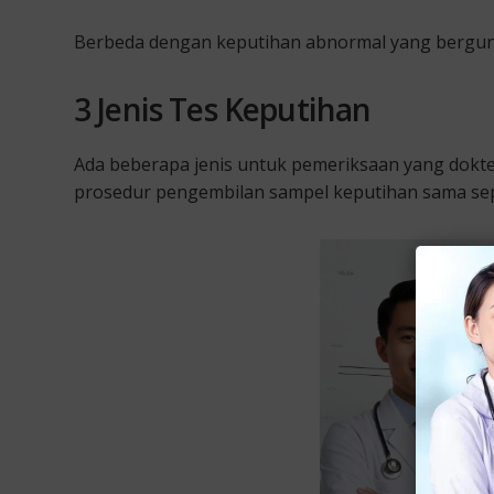
Berbeda dengan keputihan abnormal yang berguna
3 Jenis Tes Keputihan
Ada beberapa jenis untuk pemeriksaan yang dokt
prosedur pengembilan sampel keputihan sama sep