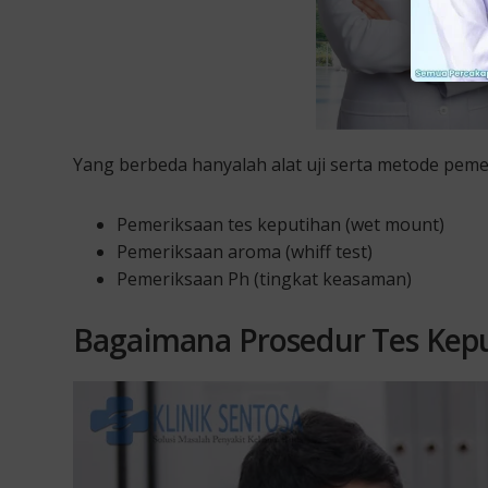
Yang berbeda hanyalah alat uji serta metode pem
Pemeriksaan tes keputihan (wet mount)
Pemeriksaan aroma (whiff test)
Pemeriksaan Ph (tingkat keasaman)
Bagaimana Prosedur Tes Kep