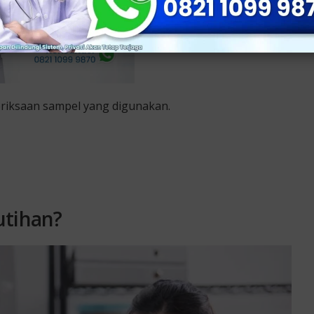
eriksaan sampel yang digunakan.
utihan?