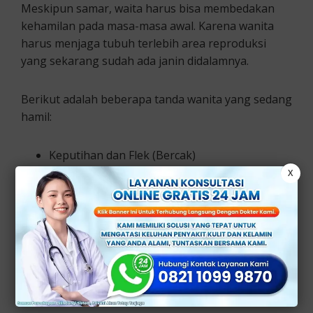
Meskipun samar, waita harus bisa membedakan
kehamilan pada masa-masa awal. Karena wanita
harus menjaga tubuh terlebih area reproduksi
yang sekarang sudah ada janin didalamnya.
Berikut adalah beberapa tanda wanita yang sedang
hamil:
Keputihan dan Flek (Bercak)
Tubuh mudah Lelah dan kram
X
Peningkatan indra penciuman
Sering buang air kecil dan sembelit
Nyeri payudara
Sensitivitas vagina meningkat seperti
bengkak dan gatal
Penyebab Vagina Gatal saat Hamil