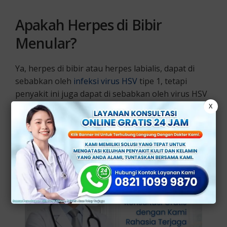
Apakah Herpes di Bibir
Menular?
Ya, herpes di bibir atau herpes labialis, dapat di
sebabkan oleh
infeksi virus HSV
tipe 1, tetapi
penyakit ini juga dapat di sebabkan oleh virus HSV
tipe 2.
X