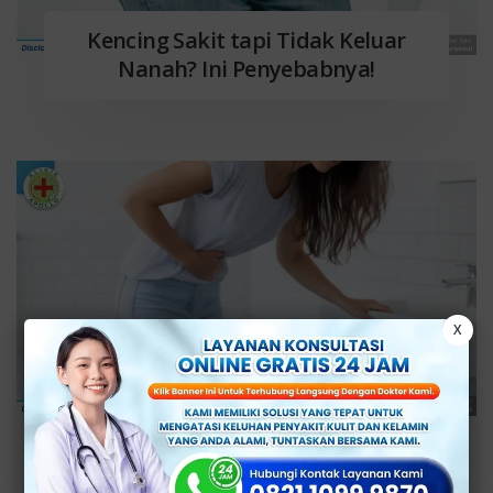
Kencing Sakit tapi Tidak Keluar
Nanah? Ini Penyebabnya!
X
Kencing Sakit Setelah
Berhubungan? Ini Penyebabnya!