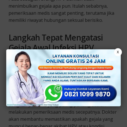
menimbulkan gejala apa pun. Itulah sebabnya,
pemeriksaan medis sangat penting, terutama jika
memiliki riwayat hubungan seksual berisiko.
Langkah Tepat Mengatasi
Gejala Awal Infeksi HPV
X
Berikut beberapa langkah penting yang bisa
dilakukan, untuk membantu mengatasi gejala awal
HPV dan mencegah komplikasi serius:
1. Segera Periksakan Diri ke Dokter
Langkah pertama yang paling penting adalah
melakukan pemeriksaan medis secepatnya. Dokter
akan membantu memastikan apakah gejala yang
muncul benar-benar akibat HPV atau kondisi