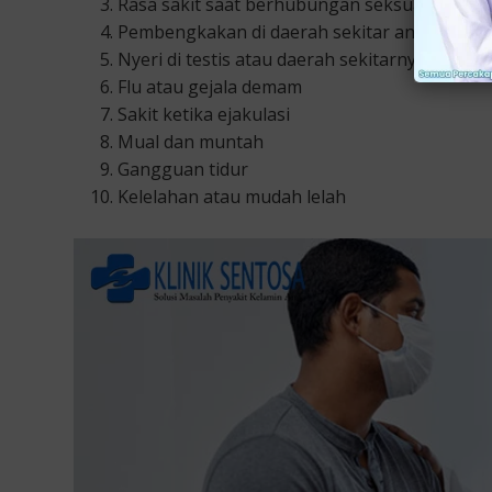
Rasa sakit saat berhubungan seksual
Pembengkakan di daerah sekitar anus atau p
Nyeri di testis atau daerah sekitarnya
Flu atau gejala demam
Sakit ketika ejakulasi
Mual dan muntah
Gangguan tidur
Kelelahan atau mudah lelah