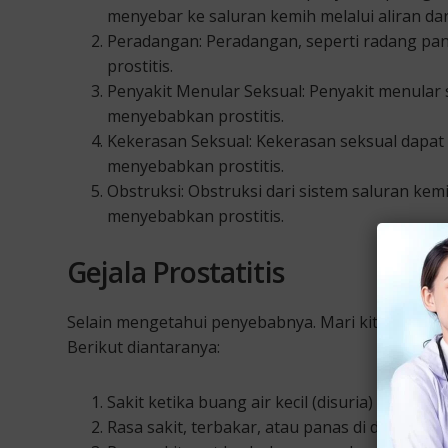
menyebar ke saluran kemih melalui aliran da
Peradangan: Peradangan, seperti radang pan
prostitis.
Penyakit Menular Seksual: Penyakit menular s
menyebabkan prostitis.
Kekerasan Seksual: Kekerasan seksual dapa
menyebabkan prostitis.
Obstruksi: Obstruksi dari sistem saluran kemi
menyebabkan prostitis.
Gejala Prostatitis
Selain mengetahui penyebabnya. Mari kita mengetah
Berikut diantaranya:
Sakit ketika buang air kecil (disuria)
Rasa sakit, terbakar, atau panas di daerah se