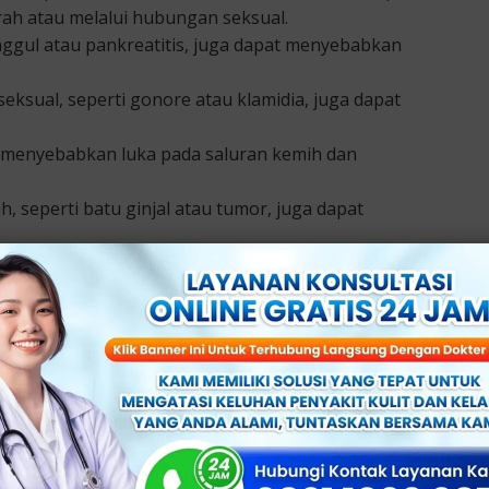
rah atau melalui hubungan seksual.
ggul atau pankreatitis, juga dapat menyebabkan
eksual, seperti gonore atau klamidia, juga dapat
t menyebabkan luka pada saluran kemih dan
h, seperti batu ginjal atau tumor, juga dapat
ui gejala-gejala penyakit kelamin pria satu ini.
kitar anus atau penis