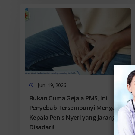
Juni 19, 2026
Bukan Cuma Gejala PMS, Ini
Penyebab Tersembunyi Mengapa
Kepala Penis Nyeri yang Jarang
Disadari!