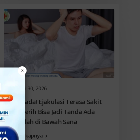
X
Mei 30, 2026
Waspada! Ejakulasi Terasa Sakit
dan Perih Bisa Jadi Tanda Ada
Masalah di Bawah Sana
Selengkapnya