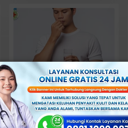
Juni 16, 2026
Waspada! Salah Memilih Obat
Radang Kemaluan Pria Bisa
Memperparah Kondisi
Selengkapnya