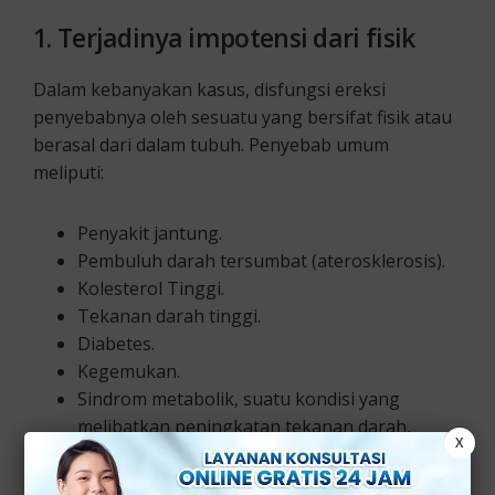
1.
Terjadinya impotensi dari fisik
Dalam kebanyakan kasus, disfungsi ereksi
penyebabnya oleh sesuatu yang bersifat fisik atau
berasal dari dalam tubuh. Penyebab umum
meliputi:
Penyakit jantung.
Pembuluh darah tersumbat (aterosklerosis).
Kolesterol Tinggi.
Tekanan darah tinggi.
Diabetes.
Kegemukan.
Sindrom metabolik, suatu kondisi yang
melibatkan peningkatan tekanan darah,
X
kadar insulin, lemak tubuh di sekitar
pinggang dan kolesterol tinggi.