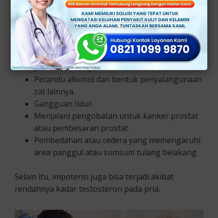
Penyakit Parkinson.
Sklerosis ganda.
Penggunaan obat resep tertentu.
Menggunakan tembakau.
Penyakit Peyronie, perkembangan jaringan
parut di dalam penis.
Pecandu alkohol dan bentuk penyalahgunaan
zat lainnya.
Gangguan tidur.
Menjalani pengobatan untuk kanker prostat
atau pembesaran prostat.
Pembedahan atau cedera yang memengaruhi
area panggul atau sumsum tulang belakang.
Selain itu, impotensi juga bisa terjadi akibat
rendahnya kadar testosteron pada pria.