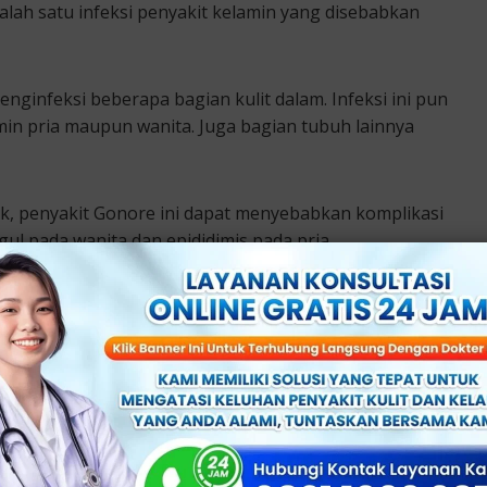
alah satu infeksi penyakit kelamin yang disebabkan
ginfeksi beberapa bagian kulit dalam. Infeksi ini pun
min pria maupun wanita. Juga bagian tubuh lainnya
idak, penyakit Gonore ini dapat menyebabkan komplikasi
ul pada wanita dan epididimis pada pria.