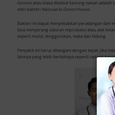
Gonore atau biasa disebut kencing nanah adalah s
oleh bakteri
Neissaeria Gonorrhoeae
.
Bakteri ini dapat menyebabkan peradangan dan men
bisa menyerang saluran reproduksi atau alat kela
seperti mulut, tenggorokan, mata dan hidung.
Penyakit ini harus ditangani dengan tepat. Jika t
lainnya yang lebih berbahaya seperti radang pangg