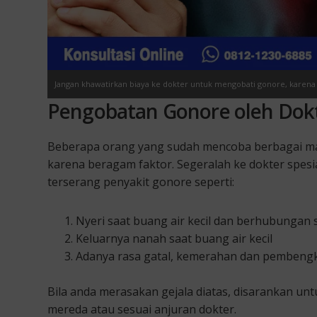
Jangan khawatirkan biaya ke dokter untuk mengobati gonore, karena di 
Pengobatan Gonore oleh Dok
Beberapa orang yang sudah mencoba berbagai mac
karena beragam faktor. Segeralah ke dokter spesia
terserang penyakit gonore seperti:
Nyeri saat buang air kecil dan berhubungan 
Keluarnya nanah saat buang air kecil
Adanya rasa gatal, kemerahan dan pembengk
Bila anda merasakan gejala diatas, disarankan un
mereda atau sesuai anjuran dokter.