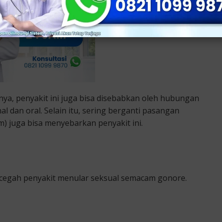
nya, penyakit ini juga bisa disebabkan oleh hubungan
nal dan oral. Selain itu, sering berganti pasangan
) juga bisa menyebarkan penyakit ini.
encegah penyakit menular seksual semacam gonore.