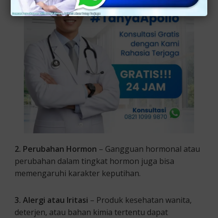
2. Perubahan Hormon
– Gangguan hormonal atau
perubahan dalam tingkat hormon juga bisa
memengaruhi karakter keputihan.
3. Alergi atau Iritasi
– Produk kesehatan wanita,
deterjen, atau bahan kimia tertentu dapat