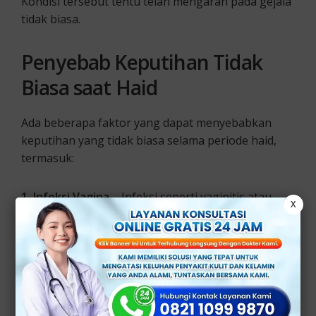
Kondisi tersebut tentu telah mengarah pada gejala
tidak biasa.
Penyebab Keputihan Tidak
Biasa saat Haid
Ada beberapa faktor yang dapat menyebabkan
keputihan yang tidak biasa selama periode haid,
termasuk:
1. Infeksi Vagina
– Infeksi seperti vaginitis atau
X
infeksi ragi dapat menyebabkan perubahan dalam
keputihan.