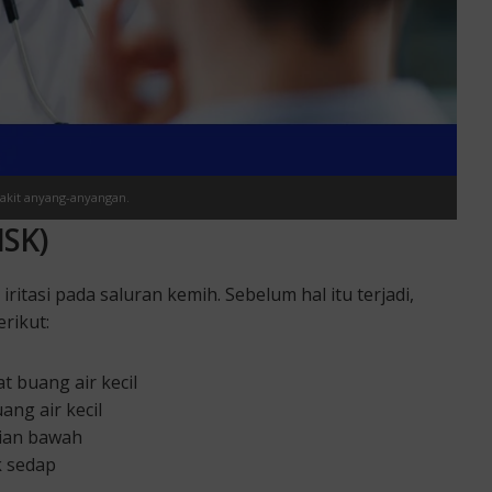
yakit anyang-anyangan.
ISK)
tasi pada saluran kemih. Sebelum hal itu terjadi,
rikut:
t buang air kecil
ng air kecil
gian bawah
k sedap