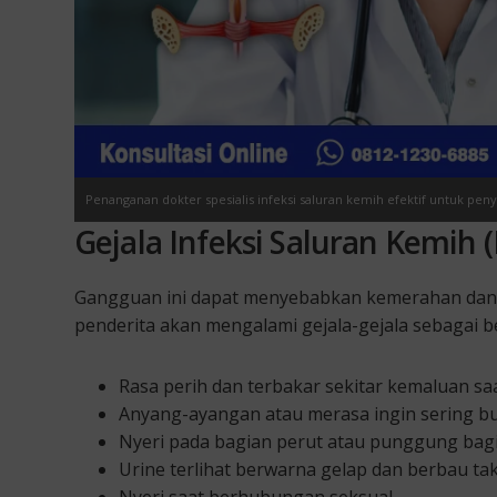
Penanganan dokter spesialis infeksi saluran kemih efektif untuk pen
Gejala Infeksi Saluran Kemih (
Gangguan ini dapat menyebabkan kemerahan dan iri
penderita akan mengalami gejala-gejala sebagai be
Rasa perih dan terbakar sekitar kemaluan saa
Anyang-ayangan atau merasa ingin sering bua
Nyeri pada bagian perut atau punggung ba
Urine terlihat berwarna gelap dan berbau ta
Nyeri saat berhubungan seksual