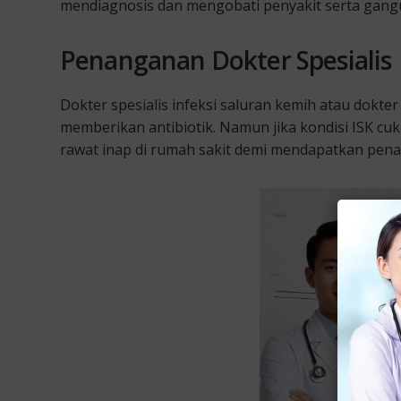
mendiagnosis dan mengobati penyakit serta gangu
Penanganan Dokter Spesialis
Dokter spesialis infeksi saluran kemih atau dokte
memberikan antibiotik. Namun jika kondisi ISK c
rawat inap di rumah sakit demi mendapatkan penan