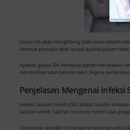
Gejala ISK akan menghilang tidak lama setelah m
kambuh penyakit akan terjadi apabila pasien tida
Apabila, gejala ISK membuat pasien merasakan sak
memberikan obat pereda nyeri. Segera periksakan 
Penjelasan Mengenai Infeksi 
Infeksi Saluran Kemih (ISK) adalah kondisi diman
saluran kemih. Saluran ini sendiri terdiri atas ginj
Umumnya, penyakit ini hanya menyerang uretra da