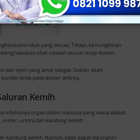
engkonsumsi obat yang sesuai. Tetapi, kemungkinan
k menghabiskan obat-obatan sesuai resep dokter.
it dan nyeri yang amat sangat. Dokter akan
kondisi Anda pada dokter ahlinya.
Saluran Kemih
a terinfeksinya organ dalam manusia yang mana adalah
al, ureter, uretra dan kandung kemih.
n kandung kemih. Namun, tidak dapat dipungkiri