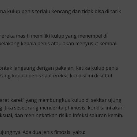
a kulup penis terlalu kencang dan tidak bisa di tarik
s mereka masih memiliki kulup yang menempel di
 belakang kepala penis atau akan menyusut kembali
ontak langsung dengan pakaian. Ketika kulup penis
ang kepala penis saat ereksi, kondisi ini di sebut
karet karet” yang membungkus kulup di sekitar ujung
g. Jika seseorang menderita phimosis, kondisi ini akan
ual, dan meningkatkan risiko infeksi saluran kemih.
 ujungnya. Ada dua jenis fimosis, yaitu: