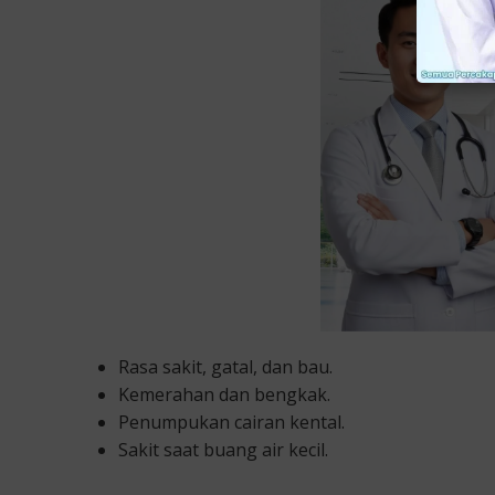
Rasa sakit, gatal, dan bau.
Kemerahan dan bengkak.
Penumpukan cairan kental.
Sakit saat buang air kecil.