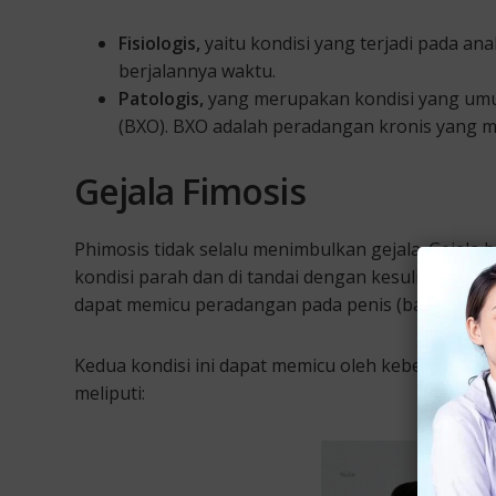
Fisiologis,
yaitu kondisi yang terjadi pada an
berjalannya waktu.
Patologis,
yang merupakan kondisi yang umumn
(BXO). BXO adalah peradangan kronis yang mel
Gejala Fimosis
Phimosis tidak selalu menimbulkan gejala. Gejala
kondisi parah dan di tandai dengan kesulitan me
dapat memicu peradangan pada penis (balanitis) da
Kedua kondisi ini dapat memicu oleh kebersihan pe
meliputi: