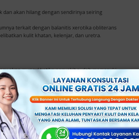
ak dan akan hilang dengan sendirinya seiring
ya terkait dengan balanitis xerotika obliterans
ibatkan kulit khatan, kelenjar, dan uretra.
 baru akan muncul ketika penyakit sudah memasuki
ngosongkan kandung kemih secara tuntas. Phimosis
n kulup (balanoposthitis).
nis yang tidak terjaga dengan baik. Gejalanya sendiri