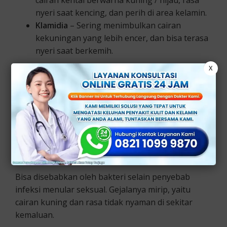
cairan kental berwarna kuning / hijau, rasa
nyeri saat kencing, dan perih di area kelamin.
Klamidia
– Sering menimbulkan cairan
kekuningan yang lebih encer, dan bisa terasa
nyeri saat berkemih.
X
2. Infeksi Saluran Kemih (ISK)
Walaupun lebih sering menimbulkan kencing nyeri
dan anyang-anyangan, terkadang infeksi parah
juga memunculkan cairan abnormal dari uretra.
3. Radang Uretra (Uretritis Non-Spesifik)
Bisa disebabkan oleh bakteri selain penyebab
infeksi menular seksual. Gejalanya mirip, yaitu
cairan kuning dan rasa tidak nyaman di sekitar
kemaluan.