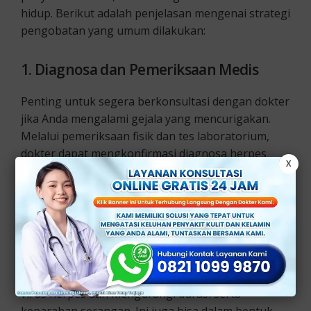
hidup. Berikut adalah penjelasan mengenai strategi
pengobatan yang umum dilakukan:
1. Diagnosa dan Pemeriksaan Medis
Penting untuk segera berkonsultasi dengan dokter
jika Anda mengalami gejala yang mencurigakan.
Melalui pemeriksaan fisik dan tes laboratorium,
dokter dapat mengkonfirmasi diagnosa herpes
X
pada kelamin dan menentukan langkah-langkah
pengobatan yang tepat.
2. Pengobatan Medis
Biasanya melibatkan penggunaan obat-obatan
antivirus ini membantu mengendalikan replikasi
virus herpes dan mengurangi durasi serta
keparahan serangan. Ini juga bisa dalam bentuk