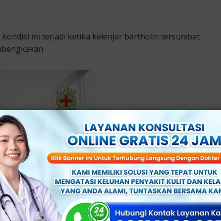
 Kondisi ini terjadi ketika kelenjar bartholin tersumbat
embengkakan.