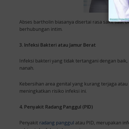
Abses bartholin biasanya disertai rasa sakit saat b
berhubungan intim.
3. Infeksi Bakteri atau Jamur Berat
Infeksi bakteri yang tidak tertangani dengan ba
nanah.
Kebersihan area genital yang kurang terjaga ata
meningkatkan risiko infeksi ini.
4. Penyakit Radang Panggul (PID)
Penyakit
radang panggul
atau PID, merupakan infe