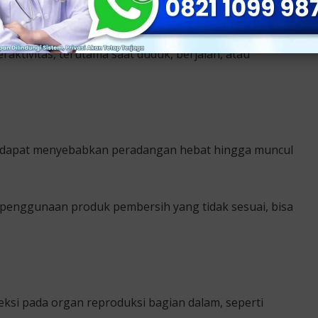
eraktivitas, terutama saat duduk, berjalan, atau
ik, dapat menyebabkan peradangan hebat hingga muncul
u penggunaan produk pembersih yang tidak sesuai, bisa
ksi pada organ reproduksi bagian dalam, seperti