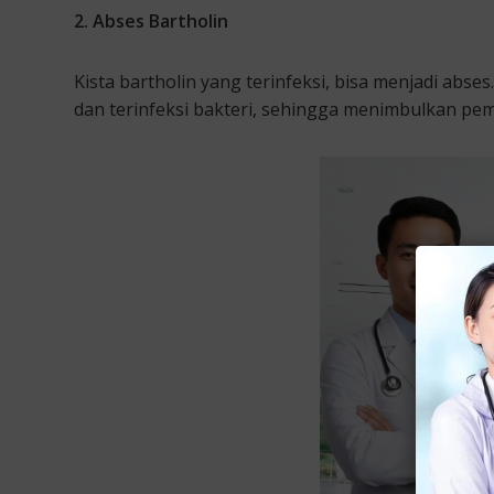
2. Abses Bartholin
Kista bartholin yang terinfeksi, bisa menjadi abses.
dan terinfeksi bakteri, sehingga menimbulkan p