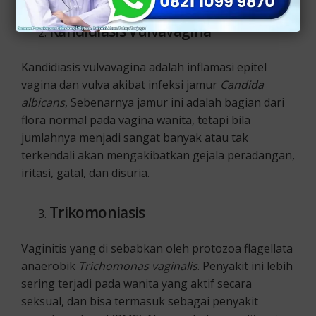
Kandidiasis Vulvavagina
Kandidiasis vulvavagina adalah inflamasi epitel
vagina dan vulva akibat infeksi jamur
Candida
albicans
, Sebenarnya jamur ini adalah bagian dari
flora normal pada vagina wanita, tetapi bila
jumlahnya menjadi sangat banyak atau tak
terkendali akan mengakibatkan gejala peradangan,
iritasi, gatal, dan disuria.
Trikomoniasis
Vaginitis yang di sebabkan oleh protozoa flagellata
anaerobik
Trichomonas vaginalis
. Penyakit ini lebih
sering terjadi pada wanita yang aktif secara
seksual, dan bisa termasuk sebagai penyakit