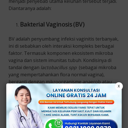
menjadi penyebab utama keluhan tersebut terjadi.
Diantaranya adalah:
Bakterial Vaginosis (BV)
BV adalah penyumbang infeksi vaginitis terbanyak,
ini di sebabkan oleh interaksi kompleks berbagai
faktor. Termasuk komponen ekosistem mikroba
vagina dan sistem imunitas tubuh. Kondisinya di
tandai dengan
lactobacillus spp
(sebagai mikroba
yang mempertahankan flora normal vagina),
berganti dengan mikroorganisme anaerob atau
X
gram negatif seperti:
Gardnerella vaginalis
Prevotella bivia
Peptostreptococcus
Bacteroides spp