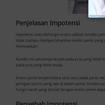
Penjelasan Impotensi
Impotensi atau disfungsi ereksi adalah kondisi yan
tidak mampu mempertahankan ereksi penis yang 
memuaskan.
Kondisi ini umumnya terjadi pada pria yang telah b
pada pria yang lebih muda.
Ereksi penis terjadi ketika otot-otot pada penis m
jaringan spons yang ada di dalam penis. Kondisi
fungsi saraf yang terkait dengan ereksi penis da
Penyebab Impotensi