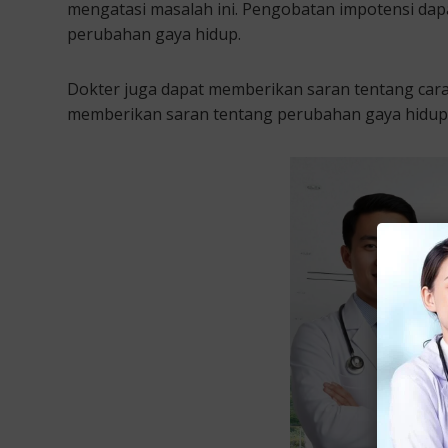
mengatasi masalah ini. Pengobatan impotensi dapa
perubahan gaya hidup.
Dokter juga dapat memberikan saran tentang cara
memberikan saran tentang perubahan gaya hidup 