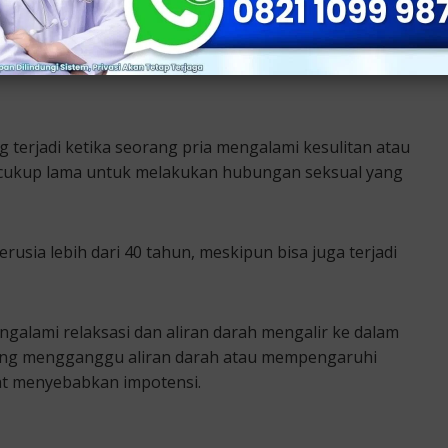
g terjadi ketika seorang pria mengalami kesulitan atau
cukup lama untuk melakukan hubungan seksual yang
erusia lebih dari 40 tahun, meskipun bisa juga terjadi
engalami relaksasi dan aliran darah mengalir ke dalam
 yang mengganggu aliran darah atau mempengaruhi
pat menyebabkan impotensi.