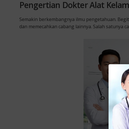
Pengertian Dokter Alat Kelam
Semakin berkembangnya ilmu pengetahuan. Begit
dan memecahkan cabang lainnya. Salah satunya ca