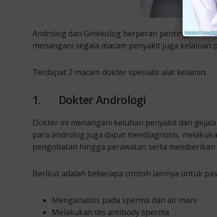
Androlog dan Ginekolog berperan penting dalam 
menangani segala macam penyakit juga kelainan pa
Terdapat 2 macam dokter spesialis alat kelamin:
1. Dokter Andrologi
Dokter ini menangani keluhan penyakit dan gejala 
para androlog juga dapat mendiagnosis, melakuka
pengobatan hingga perawatan serta memberikan 
Berikut adalah beberapa contoh lainnya untuk pasi
Menganalisis pada sperma dan air mani
Melakukan tes antibody sperma