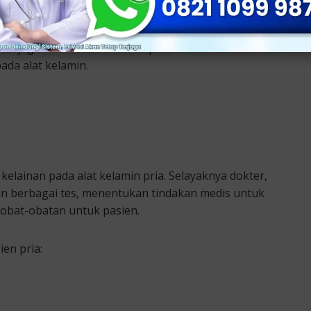
menjaga kesehatan sistem reproduksi manusia dan
da alat kelamin.
kelainan pada alat kelamin pria. Selayaknya dokter,
n berbagai tes, menentukan tindakan medis untuk
obat-obatan untuk pasien.
en pria: