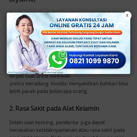
Penderita seringkali mengalami sensasi terbakar
X
atau perih saat kencing. Rasa sakit ini di sebabkan
oleh peradangan yang terjadi di uretra (tabung
yang membawa urine dari kandung kemih keluar
dari tubuh).
Ketika bakteri menginfeksi uretra, menyebabkan
peradangan dan iritasi yang akhirnya rasa sakit
terjadi saat urine melewati
uretra meradang. Kondisi menyakitkan bahkan bisa
lebih parah pada beberapa orang.
2. Rasa Sakit pada Alat Kelamin
Selain saat kencing, penderita juga dapat
merasakan ketidaknyamanan atau rasa sakit pada