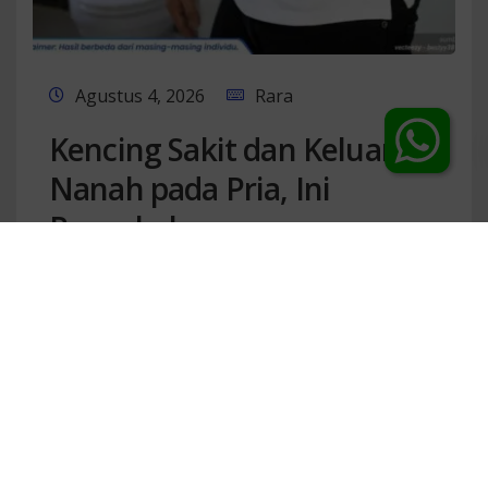
Chat Dokter
Agustus 4, 2026
Rara
Kencing Sakit dan Keluar
Nanah pada Pria, Ini
Penyebabnya
Selengkapnya