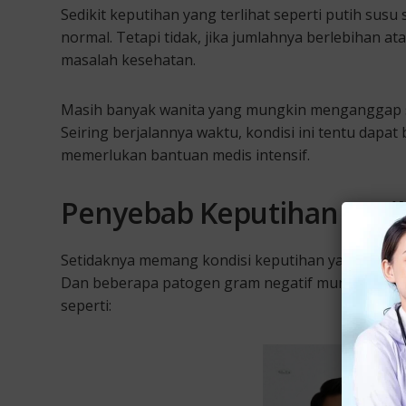
Sedikit keputihan yang terlihat seperti putih susu
normal. Tetapi tidak, jika jumlahnya berlebihan atau
masalah kesehatan.
Masih banyak wanita yang mungkin menganggap se
Seiring berjalannya waktu, kondisi ini tentu dapa
memerlukan bantuan medis intensif.
Penyebab Keputihan Puti
Setidaknya memang kondisi keputihan yang berupa
Dan beberapa patogen gram negatif mungkin akan
seperti: