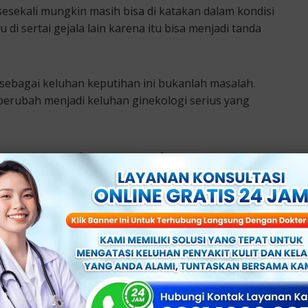
 sesekali mungkin masih bisa di katakan dalam kondisi
 di sertai gejala lain karena itu bisa menjadi tanda
bagai keluhan keputihan ini bukanlah masalah.
t berubah menjadi keluhan ginekologi serius yang
h Susu Abnormal
 putih susu ini akan mengarah pada sebuah infeksi.
 menjadi pelaku utama munculnya gejala tersebut,