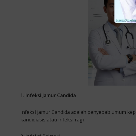
1. Infeksi Jamur Candida
Infeksi jamur Candida adalah penyebab umum keputi
kandidiasis atau infeksi ragi.