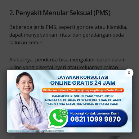
2. Penyakit Menular Seksual (PMS)
Beberapa jenis PMS, seperti gonore atau klamidia,
dapat menyebabkan iritasi dan peradangan pada
saluran kemih.
Akibatnya, penderita bisa mengalami darah dalam
urine yang disertai nyeri atau keluarnya cairan
X
abnormal dari area genital.
3. Batu Ginjal atau Batu Saluran Kemih
Batu yang terbentuk di area ginjal atau saluran
kemih, bisa melukai jaringan di sekitarnya saat
bergerak.