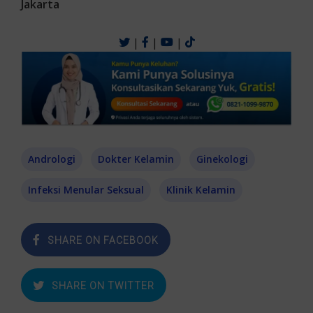
Jakarta
|
|
|
Andrologi
Dokter Kelamin
Ginekologi
Infeksi Menular Seksual
Klinik Kelamin
SHARE ON FACEBOOK
SHARE ON TWITTER