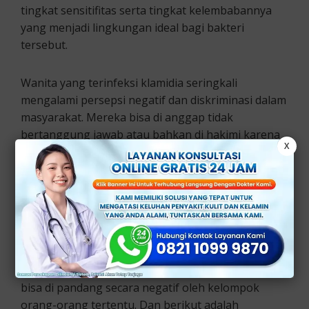
tingkat sensitifitas serta tingkat kelembabannya
yang menjadi lingkungan ideal bagi bakteri
tersebut.
Wanita yang terinfeksi klamidia seringkali
mengalami persepsi negatif dan diskriminasi dalam
masyarakat. Mereka bisa di anggap tidak
bertanggung jawab atau bahkan di hakimi karena
X
terkena infeksi tersebut.
Penyebab
Pandangan
Negatif
Klamidia Wanita
Ada beberapa faktor yang memang menjadi
penyebab mengapa wanita dan infeksi klamidia
bisa di pandang secara negatif oleh kelompok
orang-orang tertentu. Dan berikut adalah