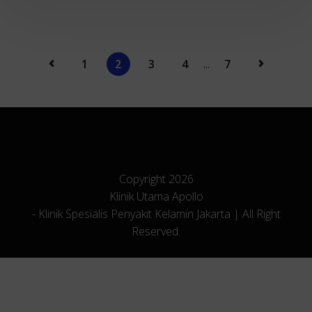
1
2
3
4
...
7
Copyright 2026
Klinik Utama Apollo
- Klinik Spesialis Penyakit Kelamin Jakarta | All Right
Reserved.