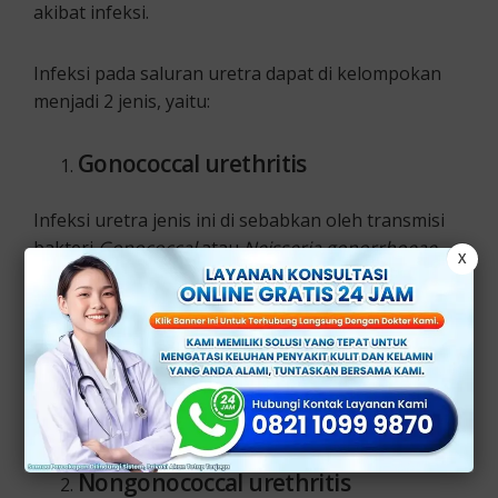
akibat infeksi.
Infeksi pada saluran uretra dapat di kelompokan
menjadi 2 jenis, yaitu:
Gonococcal urethritis
Infeksi uretra jenis ini di sebabkan oleh transmisi
bakteri
Gonococcal
atau
Neisseria gonorrhoeae
X
dari penyakit menular seksual jenis gonore
(kencing nanah).
Dengan kata lain ini adalah jenis infeksi menular
yang penyebarannya berasal dari aktifitas seksual
baik oral, anal, dan vaginal.
Nongonococcal urethritis