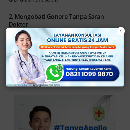
seks sementara waktu.
2. Mengobati Gonore Tanpa Saran
Dokter
X
Banyak orang yang mencoba mengobati gonore
secara mandiri, dengan obat-obatan bebas atau
pengobatan alternatif yang belum terbukti efektif.
Hal ini bisa berisiko membuat bakteri menjadi lebih
resisten terhadap antibiotik, sehingga penyakit
akan lebih sulit terobati.