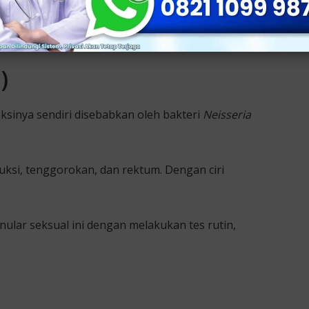
)
ksinya sendiri disebabkan oleh bakteri
Neisseria
ksi, tenggorokan, dan rektum. Dengan ciri
ular seksual ini dengan melakukan tes rutin,