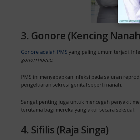
3. Gonore (Kencing Nanah
Gonore adalah PMS
yang paling umum terjadi. Infe
gonorrhoeae
.
PMS ini menyebabkan infeksi pada saluran reprodu
pengeluaran sekresi genital seperti nanah.
Sangat penting juga untuk mencegah penyakit men
terutama bagi mereka yang aktif secara seksual.
4. Sifilis
(Raja Singa)