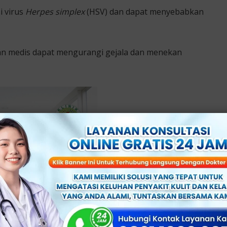
i virus
H
erpes simplex
(HSV) dan dapat menyebabkan
an medis dapat mengurangi gejala dan menekan