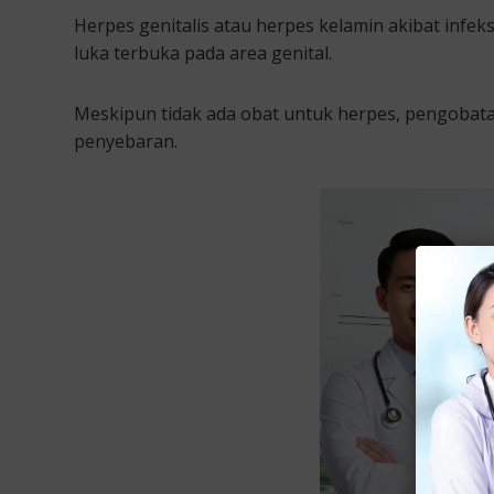
Herpes genitalis atau herpes kelamin akibat infeks
luka terbuka pada area genital.
Meskipun tidak ada obat untuk herpes, pengobat
penyebaran.