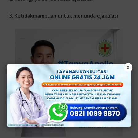
3. K
etidakmampuan untuk menunda ejakulasi
X