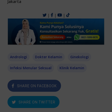
Jakarta
|
|
|
Andrologi
Dokter Kelamin
Ginekologi
Infeksi Menular Seksual
Klinik Kelamin
SHARE ON FACEBOOK
SHARE ON TWITTER