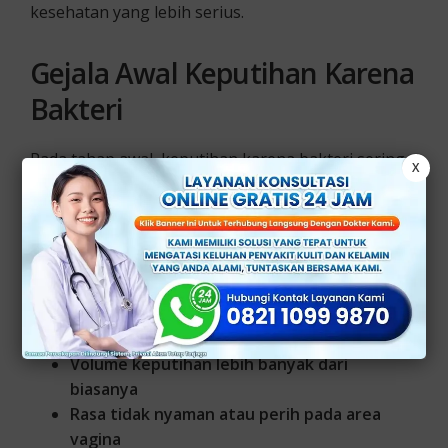
kesehatan yang lebih serius.
Gejala Awal Keputihan Karena
Bakteri
Pada tahap awal, keputihan karena bakteri sering
X
kali tidak menimbulkan keluhan berat. Namun,
beberapa gejala berikut patut Anda waspadai:
Keputihan berwarna putih keabu-abuan
atau kekuningan
Bau tidak sedap, terutama setelah
berhubungan intim
Volume keputihan lebih banyak dari
biasanya
Rasa tidak nyaman atau perih pada area
vagina