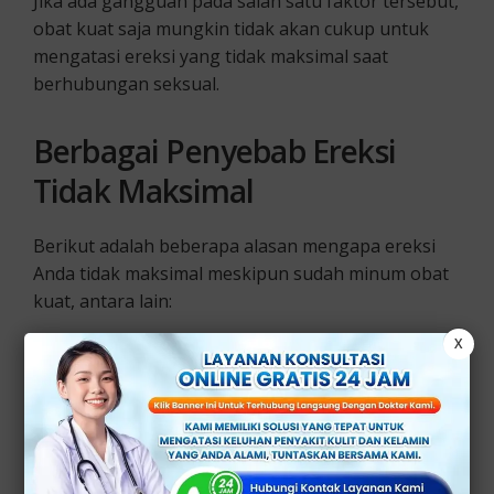
Jika ada gangguan pada salah satu faktor tersebut,
obat kuat saja mungkin tidak akan cukup untuk
mengatasi ereksi yang tidak maksimal saat
berhubungan seksual.
Berbagai Penyebab Ereksi
Tidak Maksimal
Berikut adalah beberapa alasan mengapa ereksi
Anda tidak maksimal meskipun sudah minum obat
kuat, antara lain:
X
1. Masalah Psikologis
Stres, kecemasan, depresi, dan masalah hubungan
dapat secara signifikan memengaruhi kemampuan
ereksi.