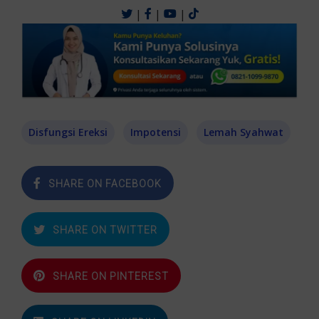
|
|
|
Disfungsi Ereksi
Impotensi
Lemah Syahwat
SHARE ON FACEBOOK
SHARE ON TWITTER
SHARE ON PINTEREST