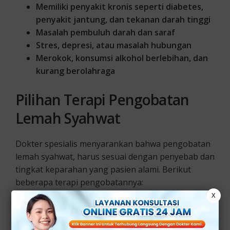
Memiliki penyakit kronis seperti diabetes,
penyakit jantung, dan tekanan darah tinggi
Masalah pembuluh darah dan saraf
Stres, depresi, atau masalah hubungan
Merokok, konsumsi alkohol berlebihan, dan
kurang berolahraga
Pilihan Terapi Pengobatan
Lemah Syahwat
Dokter spesialis menyarankan bahwa pengobatan
lemah syahwat, harus sesuai dengan penyebab dan
tingkat keparahan yang pasien alami. Berikut
beberapa terapi pengobatannya:
X
1. Perubahan Gaya Hidup Sehat