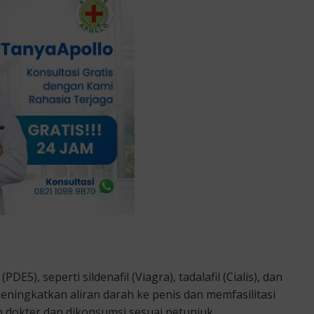
DE5), seperti sildenafil (Viagra), tadalafil (Cialis), dan
meningkatkan aliran darah ke penis dan memfasilitasi
h dokter dan dikonsumsi sesuai petunjuk.