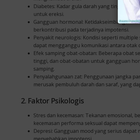
Diabetes: Kadar gula darah yang tinggi dap
untuk ereksi.
Gangguan hormonal: Ketidakseimbangan hor
berkontribusi pada terjadinya impotensi.
Penyakit neurologis: Kondisi seperti multiple 
dapat mengganggu komunikasi antara otak d
Efek samping obat-obatan: Beberapa obat sep
tinggi, dan obat-obatan untuk gangguan ho
samping.
Penyalahgunaan zat: Penggunaan jangka pan
merusak pembuluh darah dan saraf, yang da
2. Faktor Psikologis
Stres dan kecemasan: Tekanan emosional, be
kecemasan performa seksual dapat mempen
Depresi: Gangguan mood yang serius dapat
menyebabkan impotensi.