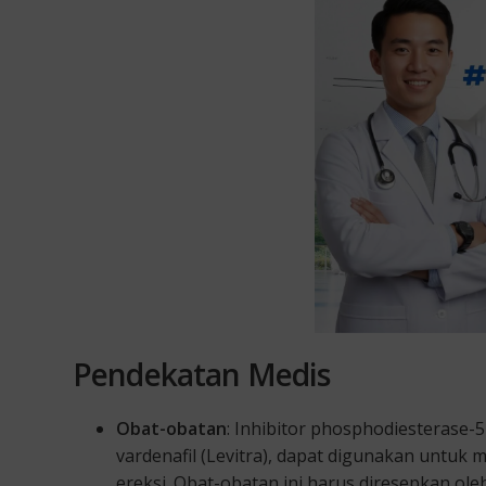
Pendekatan Medis
Obat-obatan
: Inhibitor phosphodiesterase-5 (P
vardenafil (Levitra), dapat digunakan untuk 
ereksi. Obat-obatan ini harus diresepkan ole