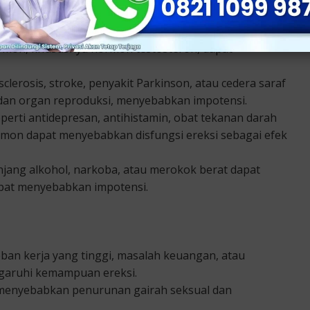
at merusak saraf dan pembuluh darah yang penting
mon, khususnya hormon testosteron, dapat
sclerosis, stroke, penyakit Parkinson, atau cedera saraf
an organ reproduksi, menyebabkan impotensi.
erti antidepresan, antihistamin, obat tekanan darah
rmon dapat menyebabkan disfungsi ereksi sebagai efek
jang alkohol, narkoba, atau merokok berat dapat
pat menyebabkan impotensi.
ban kerja yang tinggi, masalah keuangan, atau
garuhi kemampuan ereksi.
 menyebabkan penurunan gairah seksual dan