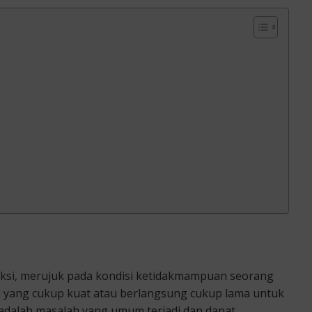
reksi, merujuk pada kondisi ketidakmampuan seorang
 yang cukup kuat atau berlangsung cukup lama untuk
 adalah masalah yang umum terjadi dan dapat