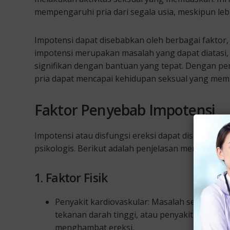
mempengaruhi pria dari segala usia, meskipun lebi
Impotensi dapat disebabkan oleh berbagai faktor,
impotensi merupakan masalah yang dapat diatasi,
signifikan dengan bantuan yang tepat. Dengan p
pria dapat mencapai kehidupan seksual yang mem
Faktor Penyebab Impotensi
Impotensi atau disfungsi ereksi dapat disebabkan 
psikologis. Berikut adalah penjelasan mengenai f
1. Faktor Fisik
Penyakit kardiovaskular: Masalah seperti peny
tekanan darah tinggi, atau penyakit pembul
menghambat ereksi.