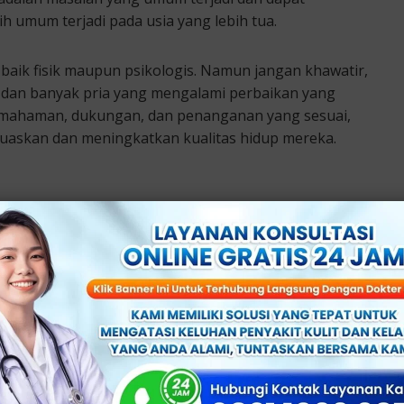
h umum terjadi pada usia yang lebih tua.
 baik fisik maupun psikologis. Namun jangan khawatir,
 dan banyak pria yang mengalami perbaikan yang
emahaman, dukungan, dan penanganan yang sesuai,
uaskan dan meningkatkan kualitas hidup mereka.
oleh berbagai faktor, baik yang bersifat fisik maupun
aktor penyebab impotensi:
akit jantung, aterosklerosis (pengerasan arteri),
uh darah dapat mengganggu aliran darah ke penis,