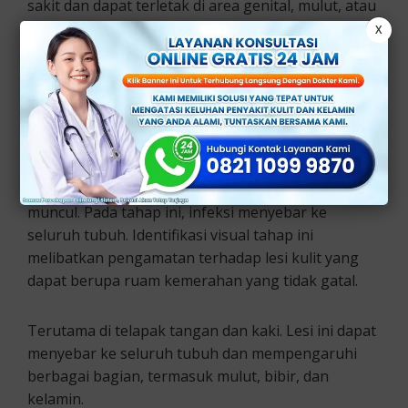
sakit dan dapat terletak di area genital, mulut, atau
bahkan rectum. Identifikasi visual chancre dapat di
X
kenali dengan bentuk luka bulat dan terasa keras
saat di tekan.
2. Luka Sifilis Sekunder
Tahap sekunder sifilis terjadi beberapa minggu
hingga beberapa bulan setelah luka primer
muncul. Pada tahap ini, infeksi menyebar ke
seluruh tubuh. Identifikasi visual tahap ini
melibatkan pengamatan terhadap lesi kulit yang
dapat berupa ruam kemerahan yang tidak gatal.
Terutama di telapak tangan dan kaki. Lesi ini dapat
menyebar ke seluruh tubuh dan mempengaruhi
berbagai bagian, termasuk mulut, bibir, dan
kelamin.