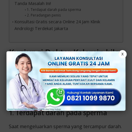
Tanda Masalah Ini!
1. Terdapat darah pada sperma
2. Peradangan penis
Konsultasi Gratis secara Online 24 Jam Klinik
Andrologi Terdekat Jakarta
Kunjungi Dokter Kelamin bila
X
Pria Menemukan Tanda
Masalah Ini!
Beberapa gejala yang mungkin saja terjadi pada
kelamin pria jika tidak periksakan ke dokter:
1.
Terdapat darah pada sperma
Saat mengeluarkan sperma yang tercampur darah.