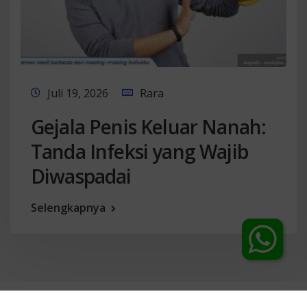
Juli 19, 2026
Rara
Gejala Penis Keluar Nanah:
Tanda Infeksi yang Wajib
Diwaspadai
Selengkapnya