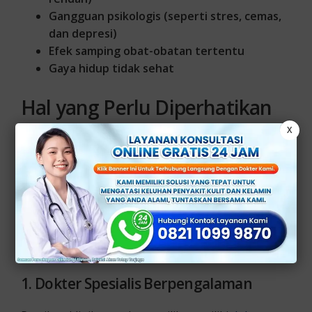
Gangguan psikologis (seperti stres, cemas,
dan depresi)
Efek samping obat-obatan tertentu
Gaya hidup tidak sehat
Hal yang Perlu Diperhatikan
saat Mencari Klinik Impotensi
X
Jakarta
Bingung harus ke klinik mana saat mengalami
impotensi? Jangan cemas, berikut adalah beberapa
hal yang perlu kamu perhatikan saat mencari klinik
impotensi di Jakarta:
1. Dokter Spesialis Berpengalaman