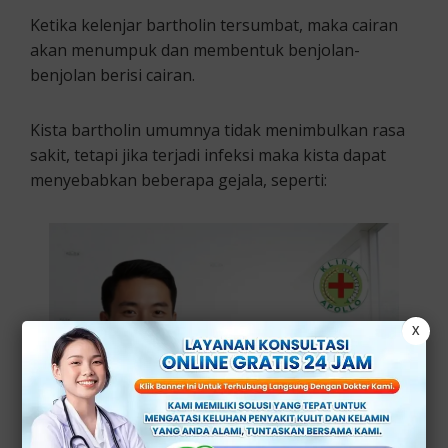
Ketika kelenjar bartholin tersumbat, maka cairan
akan menumpuk dan membentuk benjolan-
benjolan berisi cairan.
Kista bartholin umumnya tidak menimbulkan rasa
sakit, tetapi jika terjadi infeksi maka kista dapat
menyebabkan beberapa gejala, seperti:
X