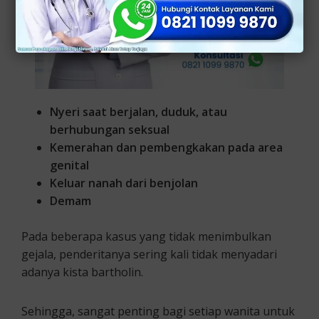
Nyeri saat berjalan, duduk, atau
berhubungan seksual
Kemerahan dan pembengkakan pada area
genital
Keluar nanah dari benjolan
Demam
Pada beberapa kasus yang tidak menimbulkan
gejala, penderitanya sering kali tidak menyadari
adanya kista bartholin.
Sehingga, sangat penting bagi setiap wanita untuk