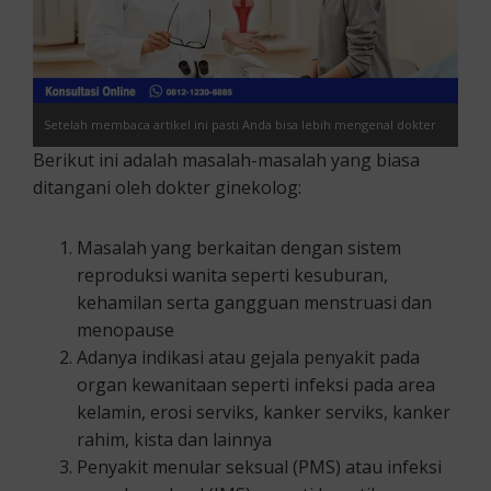
Setelah membaca artikel ini pasti Anda bisa lebih mengenal dokter
Berikut ini adalah masalah-masalah yang biasa
kelamin wanita atau ginekolog.
ditangani oleh dokter ginekolog:
Masalah yang berkaitan dengan sistem
reproduksi wanita seperti kesuburan,
kehamilan serta gangguan menstruasi dan
menopause
Adanya indikasi atau gejala penyakit pada
organ kewanitaan seperti infeksi pada area
kelamin, erosi serviks, kanker serviks, kanker
rahim, kista dan lainnya
Penyakit menular seksual (PMS) atau infeksi