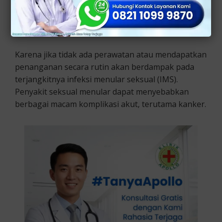
terpenting dalam melangsungkan hidup
(berkembang biak) dan harus mendapatkan
perhatian yang khusus.
Karena jika tidak ada perawatan atau mendapatkan
penanganan secara rutin akan berdampak pada
terjangkitnya infeksi menular seksual (IMS).
Penyakit seksual menular dapat menyebabkan
berbagai macam komplikasi akut, terutama kanker.