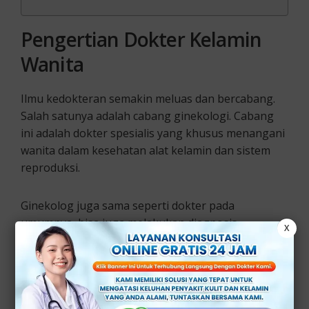
Pengertian Dokter Kelamin
Wanita
Ilmu kedokteran semakin meluas dan bercabang.
Salah satunya adalah cabang ginekologi. Cabang
ini adalah dokter spesialis yang khusus menangani
wanita dalam kesehatan alat kelamin dan sistem
reproduksi.
Ginekolog juga sama seperti dokter pada
umumnya, bisa juga melakukan diagnosis,
X
perawatan dan pengobatan pada sistem
reproduksi wanita.
Organ reproduksi manusia adalah bagian