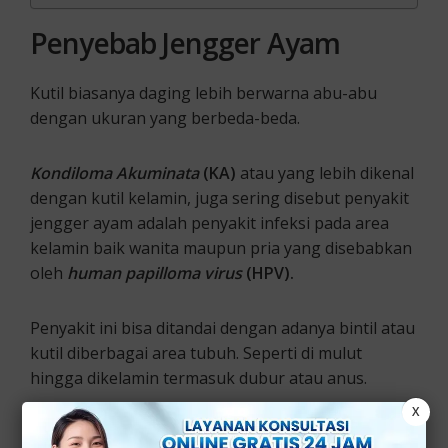
Penyebab Jengger Ayam
Kutil biasanya daging lebih berwarna abu-abu
dengan ukuran yang berbeda-beda.
Kondiloma Akuminata
(KA)
atau yang lebih dikenal
dengan kutil kelamin, juga sering disebut penyakit
jengger ayam adalah penyakit infeksi pada area
kelamin baik wanita maupun pria yang disebabkan
oleh
human papilloma virus
(HPV).
Penyakit ini bisa ditandai dengan adanya bintil atau
kutil diberbagai area tubuh. Seperti di mulut
hingga dikelamin termasuk dubur atau anus.
X