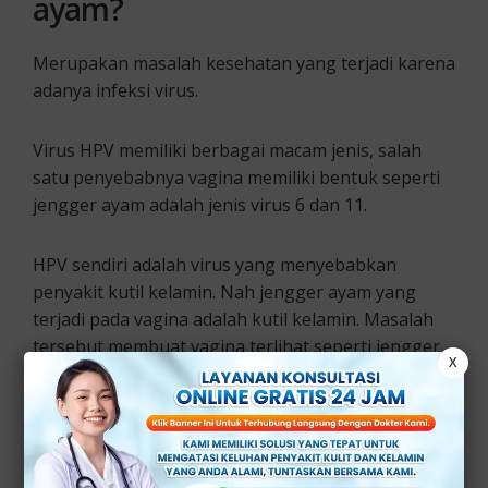
ayam?
Merupakan masalah kesehatan yang terjadi karena
adanya infeksi virus.
Virus HPV memiliki berbagai macam jenis, salah
satu penyebabnya vagina memiliki bentuk seperti
jengger ayam adalah jenis virus 6 dan 11.
HPV sendiri adalah virus yang menyebabkan
penyakit kutil kelamin. Nah jengger ayam yang
terjadi pada vagina adalah kutil kelamin. Masalah
tersebut membuat vagina terlihat seperti jengger
X
ayam jantan.
Apa yang menjadi penyebab jengger
ayam