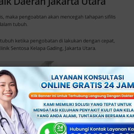
aik Daerah Jakarta Utara
lis, maka pengoabtan akan mencegah tahapan sifilis
 dalam tubuh.
 tubuh ketika pengobatan di lakukan dengan cepat,
linik Sentosa Kelapa Gading, Jakarta Utara.