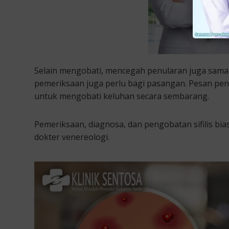
Selain mengobati, mencegah penularan juga sama 
pemeriksaan juga perlu bagi pasangan. Pesan pentin
untuk mengobati keluhan secara sembarang.
Pemeriksaan, diagnosa, dan pengobatan sifilis bias
dokter venereologi.