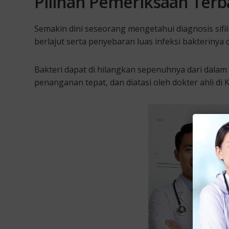
Pilihan Pemeriksaan Terb
Semakin dini seseorang mengetahui diagnosis sifi
berlajut serta penyebaran luas infeksi bakterinya
Bakteri dapat di hilangkan sepenuhnya dari dalam
penanganan tepat, dan diatasi oleh dokter ahli di K