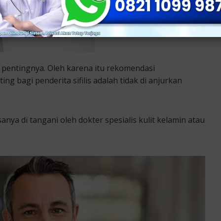
pentingnya. Oleh karena itu rekomendasi
g bagi penderita sifilis adalah tidak di anjurkan
anya di tangani oleh dokter spesialis kulit kelamin atau