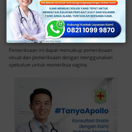
2.
Pemeriksaan fisik
Ahli medis akan memeriksa vulva dan area genital
pasien untuk mencari tanda-tanda peradangan
atau iritasi.
Pemeriksaan ini dapat mencakup pemeriksaan
visual dan pemeriksaan dengan menggunakan
spekulum untuk memeriksa vagina.