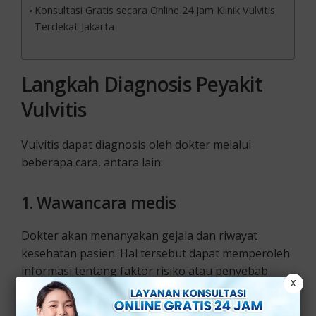
Konsultasi Gratis secara Online 24 Jam Klinik Vulvitis
Terdekat Jakarta
Langkah Diagnosis Peyakit
Vulvitis
Vulvitis dapat diagnosis oleh dokter melalui
beberapa cara, antara lain:
1.
Wawancara medis
Dokter akan menanyakan gejala dan riwayat
kesehatan pasien. Hal tersebut dapat memperoleh
informasi tentang faktor risiko atau penyebab
X
yang mungkin terkait dengan vulvitis.