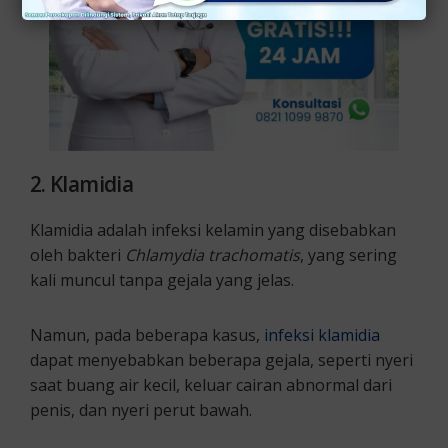
2. Klamidia
Klamidia adalah infeksi kelamin yang disebabkan
oleh bakteri
Chlamydia trachomatis
, yang sering
kali muncul tanpa gejala yang jelas.
Namun, pada beberapa kasus,
infeksi klamidia
dapat menyebabkan beberapa gejala, seperti nyeri
saat buang air kecil, keluar cairan abnormal dari
penis, dan nyeri perut bawah.