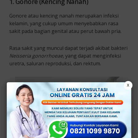
1. Gonore (Kencing Nanah)
Gonore atau kencing nanah merupakan infeksi
kelamin, yang cukup umum menyebabkan rasa
sakit pada bagian genital atau perut bawah pria.
Rasa sakit yang muncul dapat terjadi akibat bakteri
Neisseria gonorrhoeae
, yang dapat menginfeksi
uretra, saluran reproduksi, dan rektum.
X