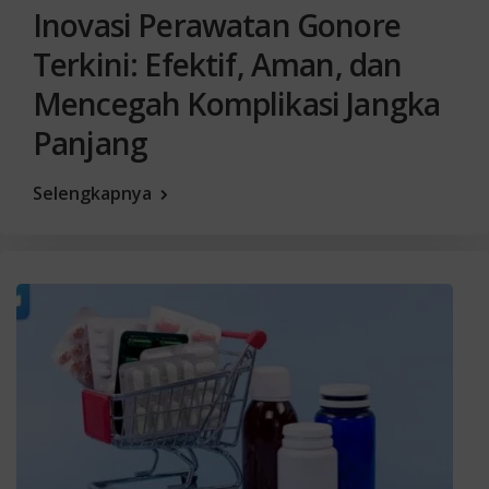
Inovasi Perawatan Gonore
Terkini: Efektif, Aman, dan
Mencegah Komplikasi Jangka
Panjang
Selengkapnya