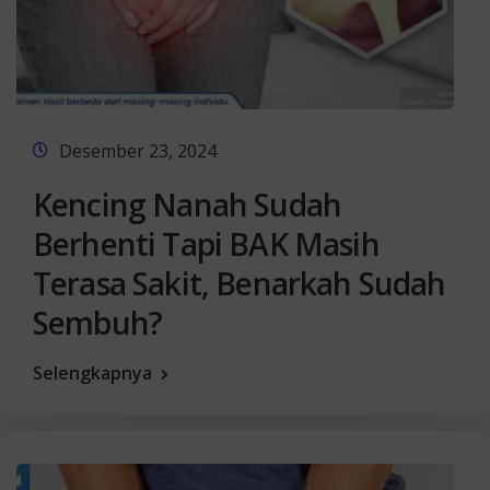
Desember 23, 2024
Kencing Nanah Sudah
Berhenti Tapi BAK Masih
Terasa Sakit, Benarkah Sudah
Sembuh?
Selengkapnya