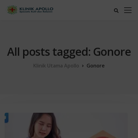
All posts tagged: Gonore
Klinik Utama Apollo
Gonore