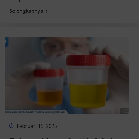
Selengkapnya
Februari 15, 2025