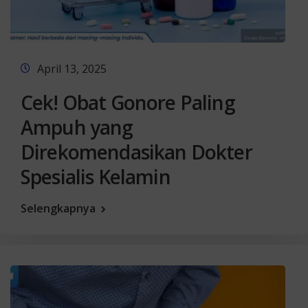
April 13, 2025
Cek! Obat Gonore Paling
Ampuh yang
Direkomendasikan Dokter
Spesialis Kelamin
Selengkapnya