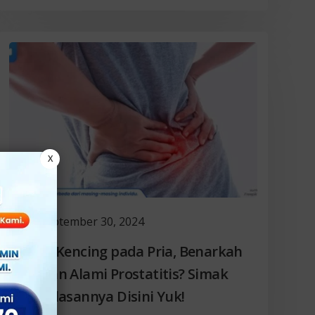
X
September 30, 2024
Sakit Kencing pada Pria, Benarkah
Rentan Alami Prostatitis? Simak
Penjelasannya Disini Yuk!