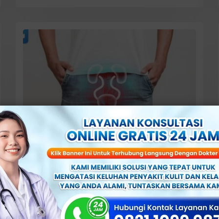
Desember 7, 2024
Pria Alami Sakit Kencing Setelah
Berhubungan? Waspada, Ternyata
Ini Penyebabnya!