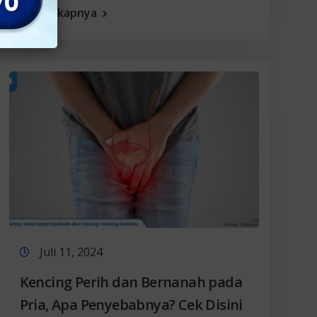
Selengkapnya
Juli 11, 2024
Kencing Perih dan Bernanah pada
Pria, Apa Penyebabnya? Cek Disini