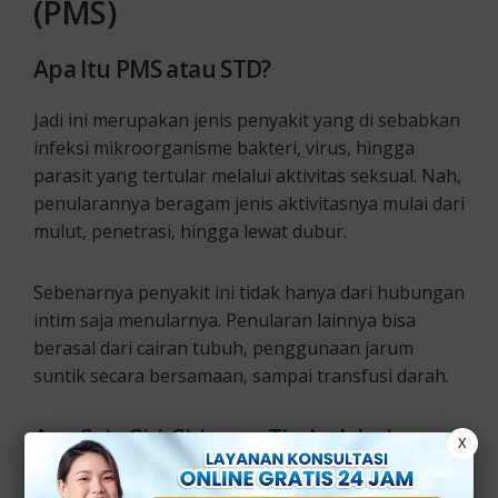
(PMS)
Apa Itu PMS atau STD?
Jadi ini merupakan jenis penyakit yang di sebabkan
infeksi mikroorganisme bakteri, virus, hingga
parasit yang tertular melalui aktivitas seksual. Nah,
penularannya beragam jenis aktivitasnya mulai dari
mulut, penetrasi, hingga lewat dubur.
Sebenarnya penyakit ini tidak hanya dari hubungan
intim saja menularnya. Penularan lainnya bisa
berasal dari cairan tubuh, penggunaan jarum
suntik secara bersamaan, sampai transfusi darah.
Apa Saja Ciri-Ciri yang Timbul dari
X
Infeksi Menular Seksual?