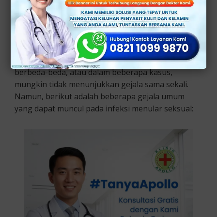
Infeksi menular seksual (IMS) adalah jenis infeksi
yang di tularkan melalui hubungan seksual dengan
pasangan yang terinfeksi.
Setiap jenis IMS dapat memiliki gejala yang
berbeda-beda, atau dalam beberapa kasus,
mungkin tidak menunjukkan gejala sama sekali.
Namun, berikut adalah beberapa gejala umum
yang dapat muncul pada infeksi menular seksual: