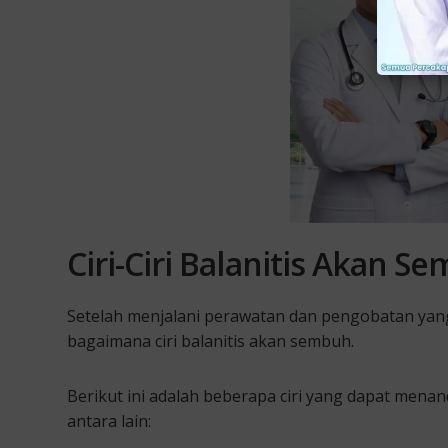
Ciri-Ciri Balanitis Akan S
Setelah menjalani perawatan dan pengobatan yang 
bagaimana ciri balanitis akan sembuh.
Berikut ini adalah beberapa ciri yang dapat mena
antara lain: