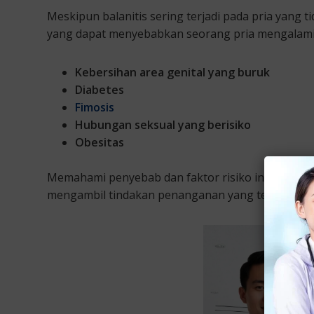
Meskipun balanitis sering terjadi pada pria yang ti
yang dapat menyebabkan seorang pria mengalami pe
Kebersihan area genital yang buruk
Diabetes
Fimosis
Hubungan seksual yang berisiko
Obesitas
Memahami penyebab dan faktor risiko ini, penting
mengambil tindakan penanganan yang tepat.